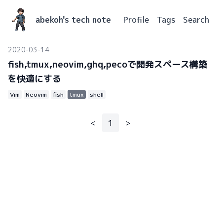
abekoh's tech note
Profile
Tags
Search
2020-03-14
fish,tmux,neovim,ghq,pecoで開発スペース構築
を快適にする
Vim
Neovim
fish
tmux
shell
<
1
>