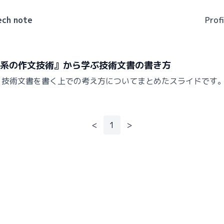
ech note
Profi
科系の作文技術』から学ぶ技術文書の書き方
、技術文書を書く上での考え方についてまとめたスライドです
<
1
>