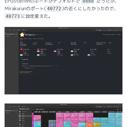
EPGStationのポートがデフォルトで
だったが、
8888
Mirakurunのポート(
)の近くにしたかったので、
40772
に設定変えた。
40773