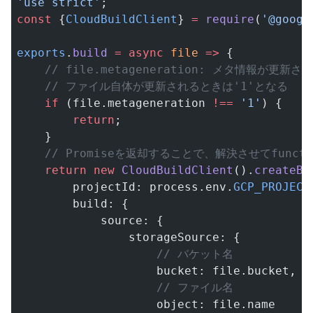
'use strict'
;
const
 {
CloudBuildClient
} 
=
 require
(
'@googl
exports
.
build
 =
 async
 file
 =>
 {
    // file.metageneration: メタ情報が
    // ファイル自体が更新されるときは'1'となる
    if
 (file.metageneration 
!==
 '1'
) {
        return
;
    }
    // Promiseを返却することで、解決させてfunct
    return
 new
 CloudBuildClient
().
createBu
        projectId: process.env.
GCP_PROJECT
        build: {
            source: {
                storageSource: {
                    // バケット名
                    bucket: file.bucket,
                    // ファイル名
                    object: file.name