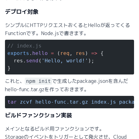
デプロイ対象
シンプルにHTTPリクエストおくるとHelloが返ってくる
Functionです。Node.jsで書きます。
// index.js
exports
.
hello
 =
 (
req
, 
res
) 
=>
 {
  res.
send
(
'Hello, world!'
);
}
これと、
で生成したpackage.jsonを含んだ
npm init
hello-func.tar.gzを作っておきます。
tar
 zcvf
 hello-func.tar.gz
 index.js
 packag
ビルドファンクション実装
メインとなるビルド用ファンクションです。
Storageのイベントをトリガーとして発火させ、Cloud