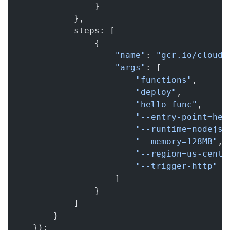
                }
            },
            steps: [
                {
                    "name"
: 
"gcr.io/cloud-
                    "args"
: [
                        "functions"
,
                        "deploy"
,
                        "hello-func"
,
                        "--entry-point=hel
                        "--runtime=nodejs1
                        "--memory=128MB"
,
                        "--region=us-centr
                        "--trigger-http"
                    ]
                }
            ]
        }
    });